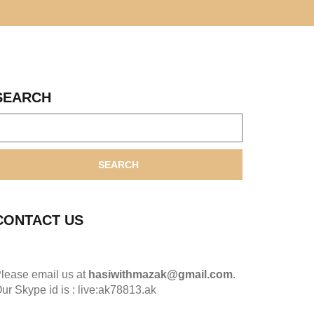
SEARCH
SEARCH
CONTACT US
lease email us at
hasiwithmazak@gmail.com
.
ur Skype id is : live:ak78813.ak