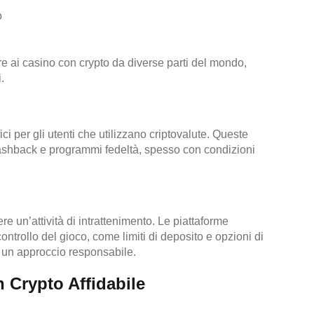
o
re ai casino con crypto da diverse parti del mondo,
.
i per gli utenti che utilizzano criptovalute. Queste
ashback e programmi fedeltà, spesso con condizioni
e un’attività di intrattenimento. Le piattaforme
controllo del gioco, come limiti di deposito e opzioni di
 un approccio responsabile.
 Crypto Affidabile