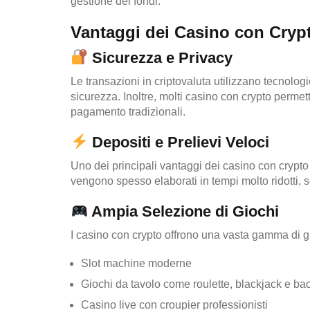
gestione dei fondi.
Vantaggi dei Casino con Cryp
Sicurezza e Privacy
Le transazioni in criptovaluta utilizzano tecnolog
sicurezza. Inoltre, molti casino con crypto perme
pagamento tradizionali.
Depositi e Prelievi Veloci
Uno dei principali vantaggi dei casino con crypto è
vengono spesso elaborati in tempi molto ridotti, s
Ampia Selezione di Giochi
I casino con crypto offrono una vasta gamma di gio
Slot machine moderne
Giochi da tavolo come roulette, blackjack e ba
Casino live con croupier professionisti