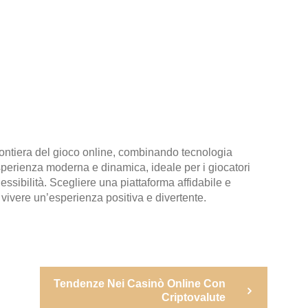
ntiera del gioco online, combinando tecnologia
sperienza moderna e dinamica, ideale per i giocatori
ssibilità. Scegliere una piattaforma affidabile e
vivere un’esperienza positiva e divertente.
Next
Tendenze Nei Casinò Online Con
Post
Criptovalute