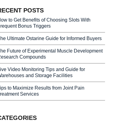
RECENT POSTS
ow to Get Benefits of Choosing Slots With
requent Bonus Triggers
he Ultimate Ostarine Guide for Informed Buyers
he Future of Experimental Muscle Development
esearch Compounds
ive Video Monitoring Tips and Guide for
arehouses and Storage Facilities
ips to Maximize Results from Joint Pain
reatment Services
CATEGORIES