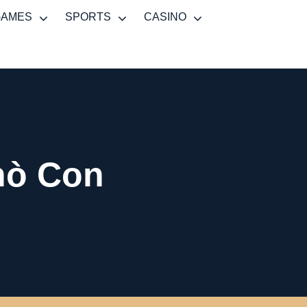
GAMES
SPORTS
CASINO
nò Con