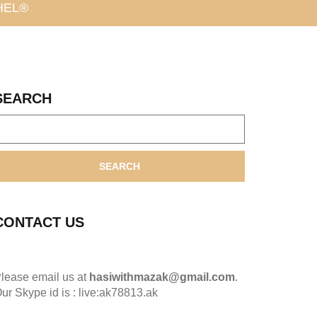
HEL®
SEARCH
SEARCH
CONTACT US
lease email us at
hasiwithmazak@gmail.com
.
ur Skype id is : live:ak78813.ak