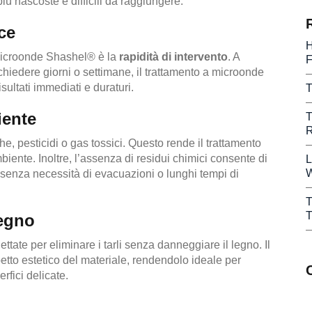
ù nascoste e difficili da raggiungere.
ce
H
 microonde Shashel® è la
rapidità di intervento
. A
F
chiedere giorni o settimane, il trattamento a microonde
isultati immediati e duraturi.
T
iente
T
R
e, pesticidi o gas tossici. Questo rende il trattamento
biente. Inoltre, l’assenza di residui chimici consente di
L
W
i, senza necessità di evacuazioni o lunghi tempi di
T
T
Legno
ate per eliminare i tarli senza danneggiare il legno. Il
spetto estetico del materiale, rendendolo ideale per
erfici delicate.