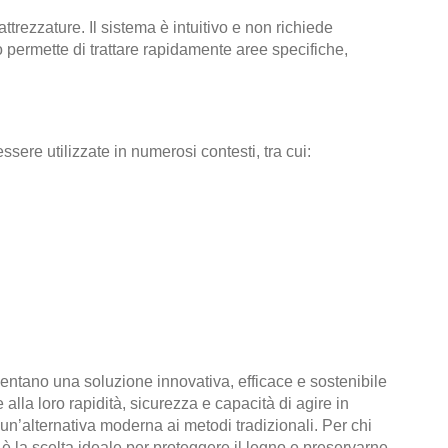
attrezzature. Il sistema è intuitivo e non richiede
 permette di trattare rapidamente aree specifiche,
ere utilizzate in numerosi contesti, tra cui:
ntano una soluzione innovativa, efficace e sostenibile
e alla loro rapidità, sicurezza e capacità di agire in
un’alternativa moderna ai metodi tradizionali. Per chi
è la scelta ideale per proteggere il legno e preservarne