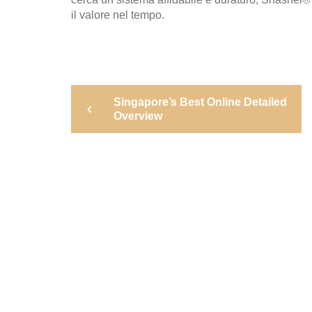
il valore nel tempo.
Post
Previous
Singapore’s Best Online Detailed
Post
navigation
Overview