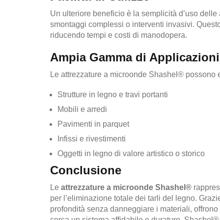
Un ulteriore beneficio è la semplicità d’uso delle 
smontaggi complessi o interventi invasivi. Questo
riducendo tempi e costi di manodopera.
Ampia Gamma di Applicazioni
Le attrezzature a microonde Shashel® possono ess
Strutture in legno e travi portanti
Mobili e arredi
Pavimenti in parquet
Infissi e rivestimenti
Oggetti in legno di valore artistico o storico
Conclusione
Le
attrezzature a microonde Shashel®
rapprese
per l’eliminazione totale dei tarli del legno. Grazi
profondità senza danneggiare i materiali, offrono 
cerca un sistema affidabile e duraturo, Shashel® 